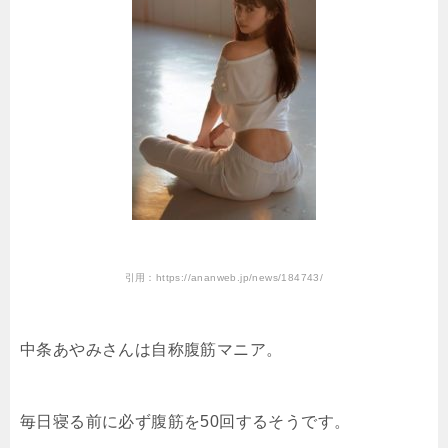
引用：https://ananweb.jp/news/184743/
中条あやみさんは自称腹筋マニア。
毎日寝る前に必ず腹筋を50回するそうです。