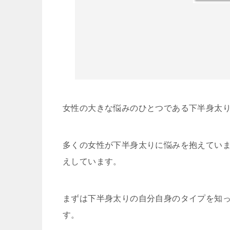
女性の大きな悩みのひとつである下半身太
多くの女性が下半身太りに悩みを抱えてい
えしています。
まずは下半身太りの自分自身のタイプを知
す。