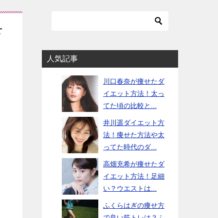
下
人気記事
川口春奈が痩せたダ
イエット方法！太っ
てた頃の比較と...
井川遥ダイエット方
法！痩せた方法や太
ってた時代のダ...
高畑充希が痩せたダ
イエット方法！足細
い？ウエストは...
ふくらはぎの痩せ方
で良い筋トレは？ふ