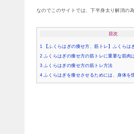
なのでこのサイトでは、下半身太り解消の
目次
1
【ふくらはぎの痩せ方、筋トレ】ふくらは
2
ふくらはぎの痩せ方の筋トレに重要な筋肉
3
ふくらはぎの痩せ方の筋トレ方法
4
ふくらはぎを痩せさせるためには、身体を