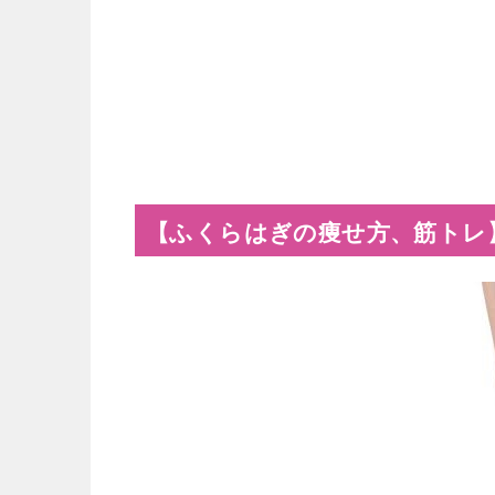
【ふくらはぎの痩せ方、筋トレ