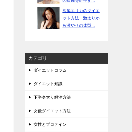
の綺麗を維持す...
沢尻エリカのダイエ
ット方法！激太りか
ら激やせの体型...
カテゴリー
ダイエットコラム
ダイエット知識
下半身太り解消方法
女優ダイエット方法
女性とプロテイン