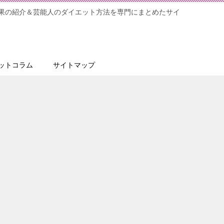
果の紹介＆芸能人のダイエット方法を専門にまとめたサイ
ットコラム
サイトマップ