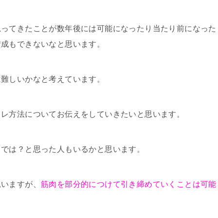
思ってきたことが数年後には可能になったり当たり前になった
賛成もできないなと思います。
は難しいかなと考えています。
トレ方法についてお伝えをしていきたいと思います。
りでは？と思った人もいるかと思います。
思いますが、
筋肉を部分的につけて引き締めていくことは可能