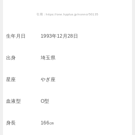
引用：https://one.hpplus.jp/nonno/50135
生年月日 1993年12月28日
出身 埼玉県
星座 やぎ座
血液型 O型
身長 166㎝