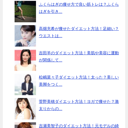
ふくらはぎの痩せ方で良い筋トレは？ふくら
はぎを引き...
高畑充希が痩せたダイエット方法！足細い？
ウエストは...
吉田羊のダイエット方法！美肌や美容に運動
が関係して...
松嶋菜々子ダイエット方法！太った？美しい
美脚をつく...
菅野美穂ダイエット方法！ヨガで痩せた？激
太りからの...
吉瀬美智子のダイエット方法！元モデルの綺