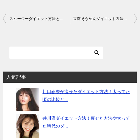
投
スムージーダイエット方法とは？痩せる？痩せない？やり方と効果は？断食と違う？
豆腐そうめんダイエット方法のメリットと注意点！カロリーや糖質を比較
稿
ナ
ビ
ゲ
ー
シ
人気記事
ョ
川口春奈が痩せたダイエット方法！太ってた
ン
頃の比較と...
井川遥ダイエット方法！痩せた方法や太って
た時代のダ...