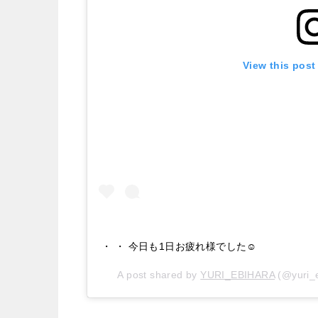
View this post
・ ・ 今日も1日お疲れ様でした☺︎
A post shared by
YURI_EBIHARA
(@yuri_