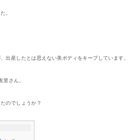
した。
が、出産したとは思えない美ボディをキープしています。
友里さん。
ったのでしょうか？