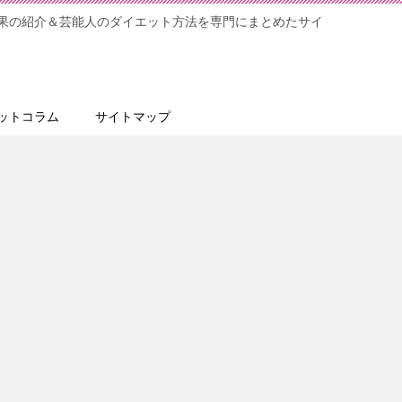
果の紹介＆芸能人のダイエット方法を専門にまとめたサイ
ットコラム
サイトマップ