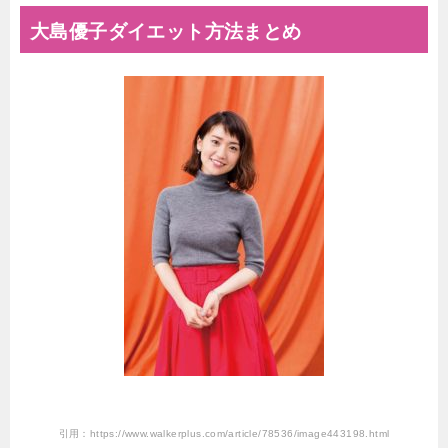
大島優子ダイエット方法まとめ
引用：https://www.walkerplus.com/article/78536/image443198.html