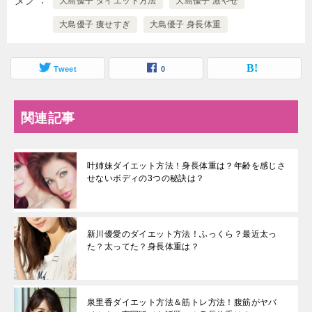
大島優子 ダイエット方法
大島優子 激やせ
大島優子 痩せすぎ
大島優子 身長体重
Tweet
0
関連記事
叶姉妹ダイエット方法！身長体重は？年齢を感じさ
せないボディの3つの秘訣は？
新川優愛のダイエット方法！ふっくら？最近太っ
た？太ってた？身長体重は？
泉里香ダイエット方法＆筋トレ方法！腹筋がヤバ