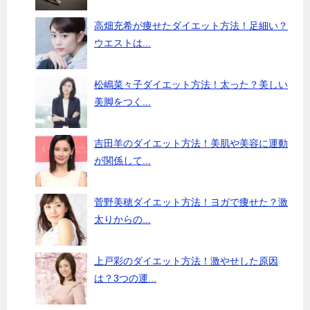
高畑充希が痩せたダイエット方法！足細い？
ウエストは...
松嶋菜々子ダイエット方法！太った？美しい
美脚をつく...
吉田羊のダイエット方法！美肌や美容に運動
が関係して...
菅野美穂ダイエット方法！ヨガで痩せた？激
太りからの...
上戸彩のダイエット方法！激やせした原因
は？3つの運...