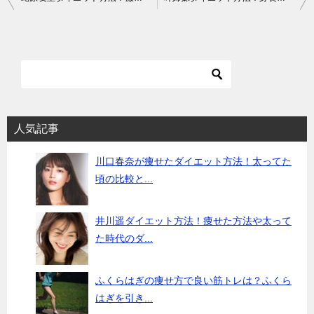
稿
ナ
ビ
ゲ
ー
シ
人気記事
ョ
川口春奈が痩せたダイエット方法！太ってた
ン
頃の比較と...
井川遥ダイエット方法！痩せた方法や太って
た時代のダ...
ふくらはぎの痩せ方で良い筋トレは？ふくら
はぎを引き...