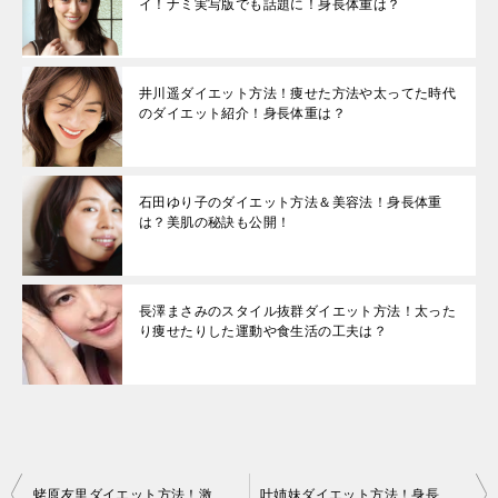
イ！ナミ実写版でも話題に！身長体重は？
井川遥ダイエット方法！痩せた方法や太ってた時代
のダイエット紹介！身長体重は？
石田ゆり子のダイエット方法＆美容法！身長体重
は？美肌の秘訣も公開！
長澤まさみのスタイル抜群ダイエット方法！太った
り痩せたりした運動や食生活の工夫は？
投
蛯原友里ダイエット方法！激太り？太った？身長体重は？出産後も維持した美脚＆ボディの秘訣は？
叶姉妹ダイエット方法！身長体重は？年齢を感じさせないボディの3つの秘訣は？