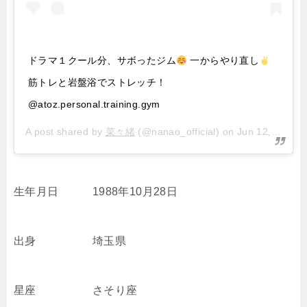
ドラマ１クール分、サボったジム
一からやり直し
筋トレと岩盤浴でストレッチ！
@atoz.personal.training.gym
A post shared by
菜々緒
(@nanao_official) on
Jun 12, 2018 at 5:09am PDT
生年月日 1988年10月28日
出身 埼玉県
星座 さそり座