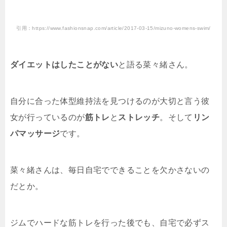
引用：https://www.fashionsnap.com/article/2017-03-15/mizuno-womens-swim/
ダイエットはしたことがない
と語る菜々緒さん。
自分に合った体型維持法を見つけるのが大切と言う彼
女が行っているのが
筋トレ
と
ストレッチ
。そして
リン
パマッサージ
です。
菜々緒さんは、毎日自宅でできることを欠かさないの
だとか。
ジムでハードな筋トレを行った後でも、自宅で必ずス