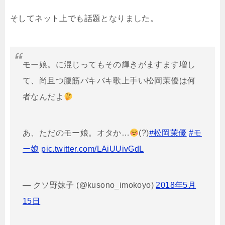
そしてネット上でも話題となりました。
モー娘。に混じってもその輝きがますます増し
て、尚且つ腹筋バキバキ歌上手い松岡茉優は何
者なんだよ
あ、ただのモー娘。オタか…
(?)
#松岡茉優
#モ
ー娘
pic.twitter.com/LAiUUivGdL
— クソ野妹子 (@kusono_imokoyo)
2018年5月
15日