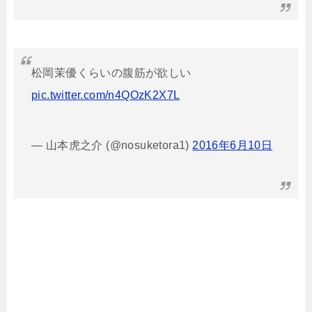
松岡茉優くらいの腹筋が欲しい
pic.twitter.com/n4QOzK2X7L
— 山本虎之介 (@nosuketora1)
2016年6月10日