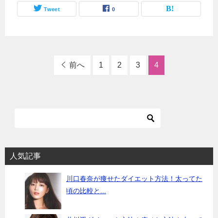
Tweet
0
前へ
1
2
3
4
人気記事
川口春奈が痩せたダイエット方法！太ってた
頃の比較と...