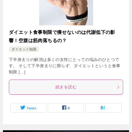
ダイエット食事制限で痩せないのは代謝低下の影
響！空腹は筋肉落ちるの？
ダイエット知識
下半身太りの解消は多くの女性にとっての悩みのひとつで
す。 そして下半身太りに限らず、ダイエットというと食事
制限 […]
続きを読む
Tweet
0