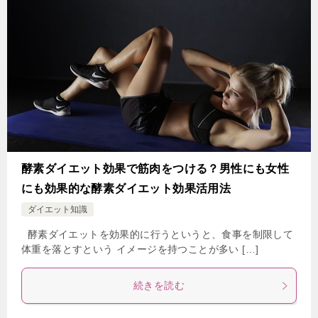
酵素ダイエット効果で筋肉をつける？男性にも女性
にも効果的な酵素ダイエット効果活用法
ダイエット知識
酵素ダイエットを効果的に行うというと、食事を制限して
体重を落とすという イメージを持つことが多い […]
続きを読む