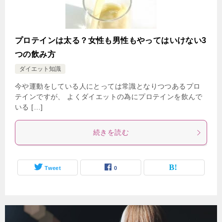
プロテインは太る？女性も男性もやってはいけない3
つの飲み方
ダイエット知識
今や運動をしている人にとっては常識となりつつあるプロ
テインですが、 よくダイエットの為にプロテインを飲んで
いる […]
続きを読む
Tweet
0