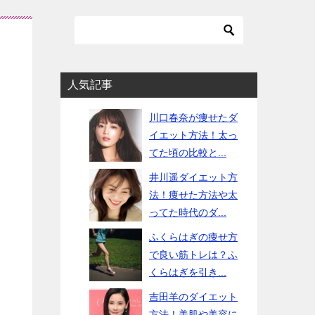
人気記事
川口春奈が痩せたダ
イエット方法！太っ
てた頃の比較と...
井川遥ダイエット方
法！痩せた方法や太
ってた時代のダ...
ふくらはぎの痩せ方
で良い筋トレは？ふ
くらはぎを引き...
吉田羊のダイエット
方法！美肌や美容に