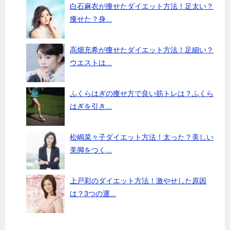
白石麻衣が痩せたダイエット方法！足太い？
痩せた？身...
高畑充希が痩せたダイエット方法！足細い？
ウエストは...
ふくらはぎの痩せ方で良い筋トレは？ふくら
はぎを引き...
松嶋菜々子ダイエット方法！太った？美しい
美脚をつく...
上戸彩のダイエット方法！激やせした原因
は？3つの運...