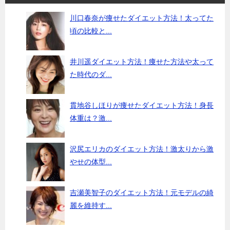
ョ
川口春奈が痩せたダイエット方法！太ってた
ン
頃の比較と...
井川遥ダイエット方法！痩せた方法や太って
た時代のダ...
貫地谷しほりが痩せたダイエット方法！身長
体重は？激...
沢尻エリカのダイエット方法！激太りから激
やせの体型...
吉瀬美智子のダイエット方法！元モデルの綺
麗を維持す...