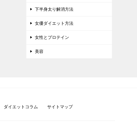
下半身太り解消方法
女優ダイエット方法
女性とプロテイン
美容
ダイエットコラム
サイトマップ