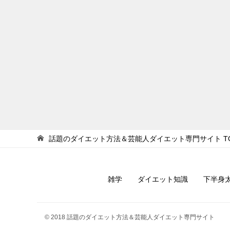
話題のダイエット方法＆芸能人ダイエット専門サイト
T
雑学
ダイエット知識
下半身
© 2018 話題のダイエット方法＆芸能人ダイエット専門サイト