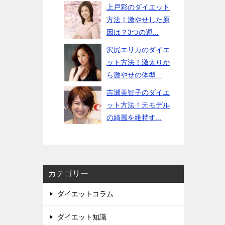
上戸彩のダイエット
方法！激やせした原
因は？3つの運...
沢尻エリカのダイエ
ット方法！激太りか
ら激やせの体型...
吉瀬美智子のダイエ
ット方法！元モデル
の綺麗を維持す...
カテゴリー
ダイエットコラム
ダイエット知識