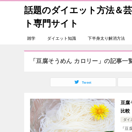
話題のダイエット方法＆
ト専門サイト
雑学
ダイエット知識
下半身太り解消方法
「豆腐そうめん カロリー」の記事一
Tweet
豆腐
比較
ダイ
『豆