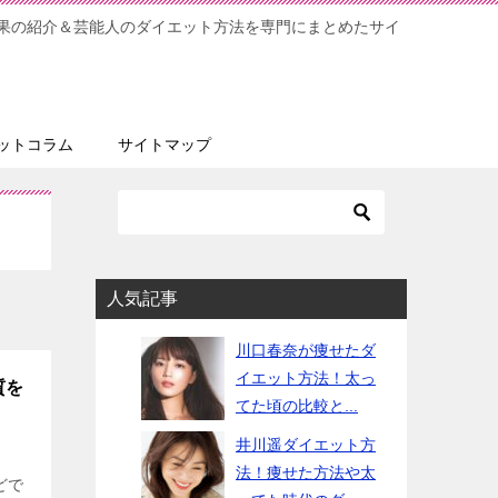
果の紹介＆芸能人のダイエット方法を専門にまとめたサイ
ットコラム
サイトマップ
人気記事
川口春奈が痩せたダ
イエット方法！太っ
質を
てた頃の比較と...
井川遥ダイエット方
法！痩せた方法や太
どで