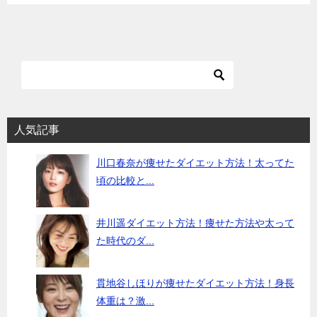
人気記事
川口春奈が痩せたダイエット方法！太ってた
頃の比較と...
井川遥ダイエット方法！痩せた方法や太って
た時代のダ...
貫地谷しほりが痩せたダイエット方法！身長
体重は？激...