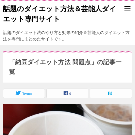
話題のダイエット方法＆芸能人ダイ
エット専門サイト
話題のダイエット法のやり方と効果の紹介＆芸能人のダイエット方
法を専門にまとめたサイトです。
「納豆ダイエット方法 問題点」の記事一
覧
Tweet
0