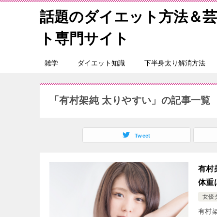
話題のダイエット方法＆
ト専門サイト
雑学
ダイエット知識
下半身太り解消方法
「有村架純 太りやすい」の記事一覧
Tweet
有村
体重
女優
有村