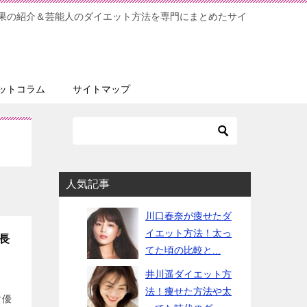
果の紹介＆芸能人のダイエット方法を専門にまとめたサイ
ットコラム
サイトマップ
人気記事
川口春奈が痩せたダ
イエット方法！太っ
長
てた頃の比較と...
井川遥ダイエット方
法！痩せた方法や太
女優