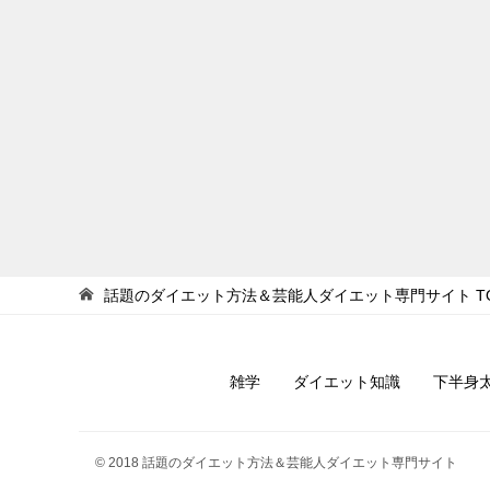
話題のダイエット方法＆芸能人ダイエット専門サイト
T
雑学
ダイエット知識
下半身
© 2018 話題のダイエット方法＆芸能人ダイエット専門サイト