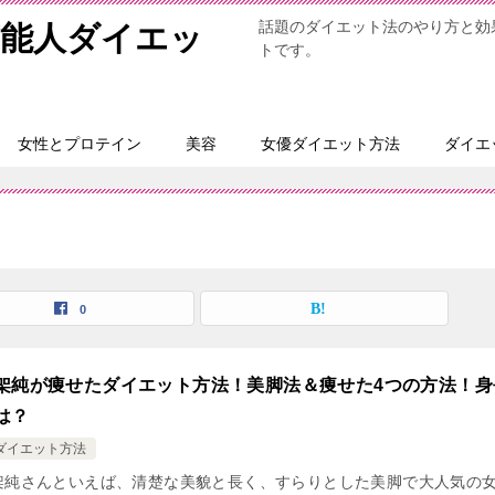
話題のダイエット法のやり方と効
芸能人ダイエッ
トです。
女性とプロテイン
美容
女優ダイエット方法
ダイエ
0
架純が痩せたダイエット方法！美脚法＆痩せた4つの方法！身
は？
ダイエット方法
架純さんといえば、清楚な美貌と長く、すらりとした美脚で大人気の