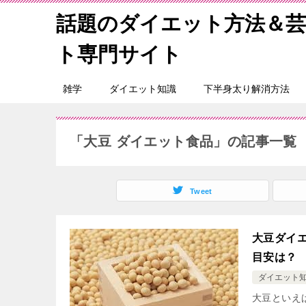
話題のダイエット方法＆
ト専門サイト
雑学
ダイエット知識
下半身太り解消方法
「大豆 ダイエット食品」の記事一覧
Tweet
大豆ダイ
目安は？
ダイエット
大豆といえ