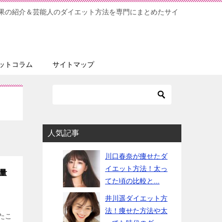
果の紹介＆芸能人のダイエット方法を専門にまとめたサイ
ットコラム
サイトマップ
人気記事
川口春奈が痩せたダ
イエット方法！太っ
量
てた頃の比較と...
井川遥ダイエット方
法！痩せた方法や太
たこ