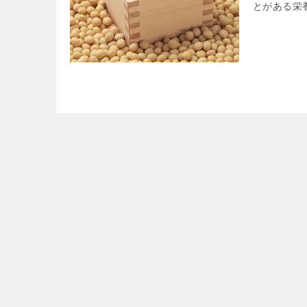
とがある栄養