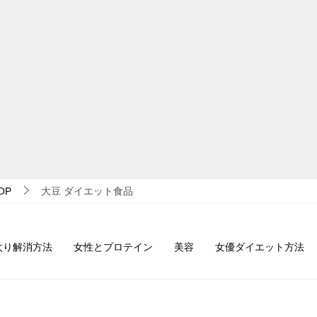
OP
大豆 ダイエット食品
太り解消方法
女性とプロテイン
美容
女優ダイエット方法