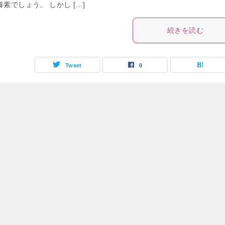
素でしょう。 しかし […]
続きを読む
Tweet
0