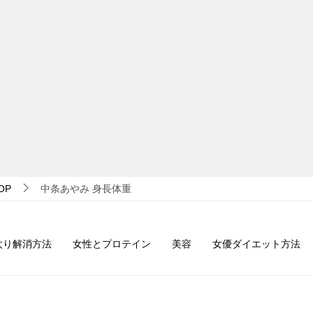
OP
中条あやみ 身長体重
太り解消方法
女性とプロテイン
美容
女優ダイエット方法