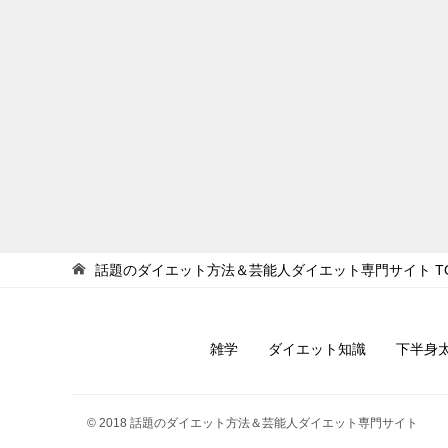
話題のダイエット方法＆芸能人ダイエット専門サイト
T
雑学
ダイエット知識
下半身
© 2018 話題のダイエット方法＆芸能人ダイエット専門サイト