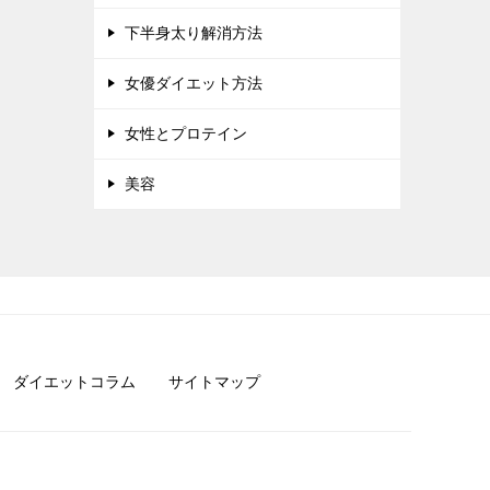
下半身太り解消方法
女優ダイエット方法
女性とプロテイン
美容
ダイエットコラム
サイトマップ