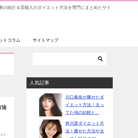
果の紹介＆芸能人のダイエット方法を専門にまとめたサイ
ットコラム
サイトマップ
人気記事
川口春奈が痩せたダ
イエット方法！太っ
方法
てた頃の比較と...
井川遥ダイエット方
法！痩せた方法や太
つハ