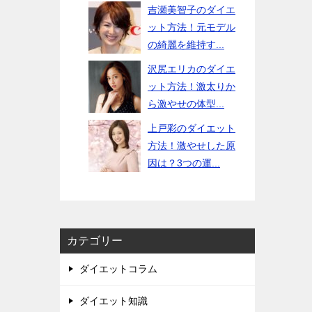
吉瀬美智子のダイエ
ット方法！元モデル
の綺麗を維持す...
沢尻エリカのダイエ
ット方法！激太りか
ら激やせの体型...
上戸彩のダイエット
方法！激やせした原
因は？3つの運...
カテゴリー
ダイエットコラム
ダイエット知識