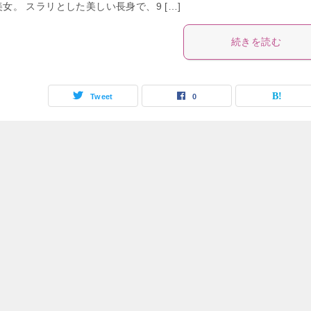
女。 スラリとした美しい長身で、9 […]
続きを読む
Tweet
0