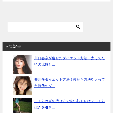
人気記事
川口春奈が痩せたダイエット方法！太ってた
頃の比較と...
井川遥ダイエット方法！痩せた方法や太って
た時代のダ...
ふくらはぎの痩せ方で良い筋トレは？ふくら
はぎを引き...