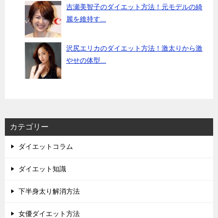
吉瀬美智子のダイエット方法！元モデルの綺
麗を維持す...
沢尻エリカのダイエット方法！激太りから激
やせの体型...
カテゴリー
ダイエットコラム
ダイエット知識
下半身太り解消方法
女優ダイエット方法