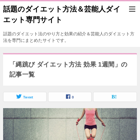
話題のダイエット方法＆芸能人ダイ
エット専門サイト
話題のダイエット法のやり方と効果の紹介＆芸能人のダイエット方
法を専門にまとめたサイトです。
「縄跳び ダイエット方法 効果 1週間」の
記事一覧
Tweet
0