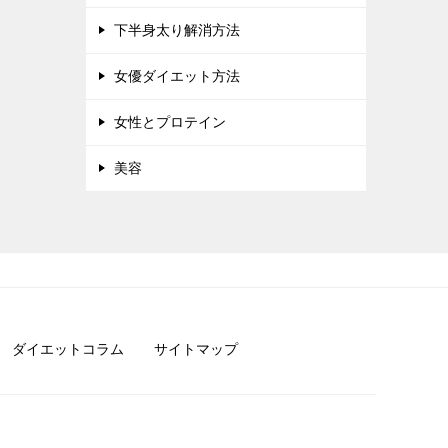
下半身太り解消方法
女優ダイエット方法
女性とプロテイン
美容
ダイエットコラム
サイトマップ