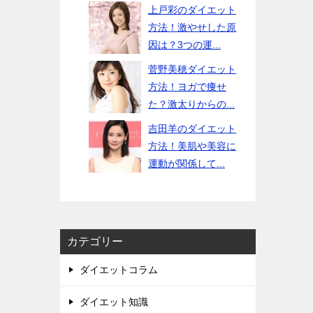
上戸彩のダイエット
方法！激やせした原
因は？3つの運...
菅野美穂ダイエット
方法！ヨガで痩せ
た？激太りからの...
吉田羊のダイエット
方法！美肌や美容に
運動が関係して...
カテゴリー
ダイエットコラム
ダイエット知識