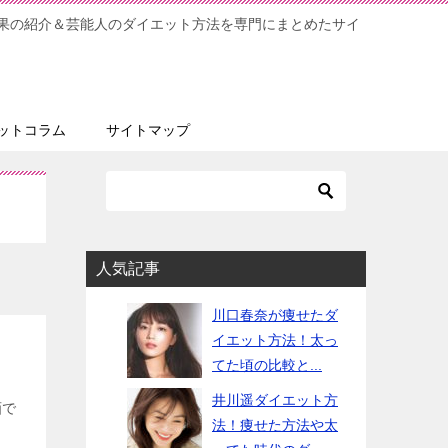
果の紹介＆芸能人のダイエット方法を専門にまとめたサイ
ットコラム
サイトマップ
人気記事
川口春奈が痩せたダ
イエット方法！太っ
てた頃の比較と...
井川遥ダイエット方
画で
法！痩せた方法や太