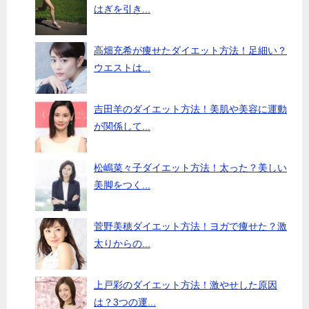
はぎを引き...
高畑充希が痩せたダイエット方法！足細い？
ウエストは...
吉田羊のダイエット方法！美肌や美容に運動
が関係して...
松嶋菜々子ダイエット方法！太った？美しい
美脚をつく...
菅野美穂ダイエット方法！ヨガで痩せた？激
太りからの...
上戸彩のダイエット方法！激やせした原因
は？3つの運...